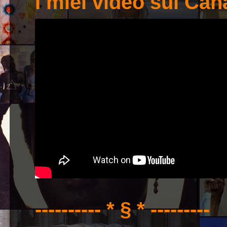
I miei video sul Ca
---------- * § * ---------