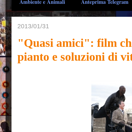
Ambiente e Animali
Anteprima Telegram
2013/01/31
"Quasi amici": film che
pianto e soluzioni di vi