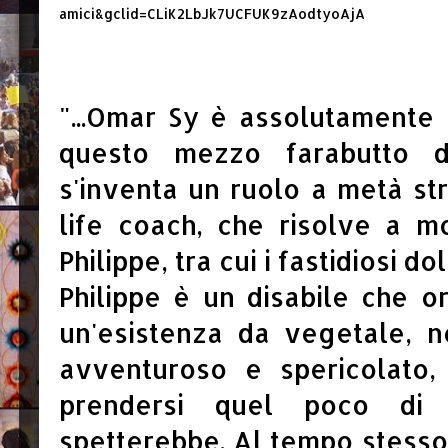
amici&gclid=CLiK2LbJk7UCFUK9zAodtyoAjA
"...Omar Sy è assolutamente 
questo mezzo farabutto 
s'inventa un ruolo a metà str
life coach, che risolve a m
Philippe, tra cui i fastidiosi do
Philippe è un disabile che 
un'esistenza da vegetale, 
avventuroso e spericolato
prendersi quel poco di
spetterebbe. Al tempo stesso 