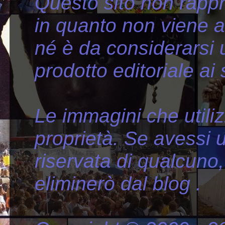
Questo sito non rappr
in quanto non viene 
né è da considerarsi
prodotto editoriale ai
Le immagini che util
proprietà. Se avessi ut
riservata di qualcuno,
eliminerò dal blog .