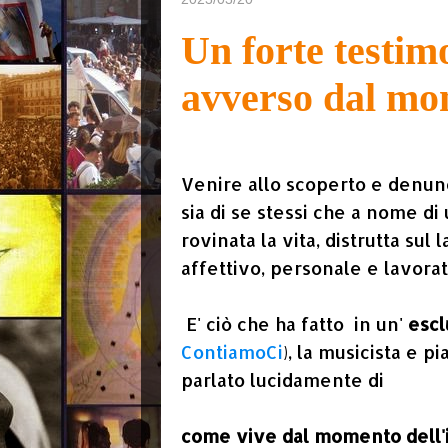
Un forte testim
avverso dal mo
Venire allo scoperto e denunc
sia di se stessi che a nome di
rovinata la vita, distrutta sul 
affettivo, personale e lavora
E' ciò che ha fatto in un'
escl
ContiamoCi
), la musicista e p
parlato lucidamente di
come vive dal momento dell'