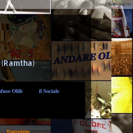
. (Ramtha)
nfuso Olife
il Sociale
Translate