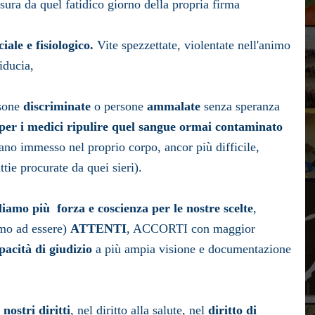
isura da quel fatidico giorno della propria firma
ciale e fisiologico.
Vite s
pezzettate, violentate nell'animo
fiducia,
rsone
discriminate
o persone
ammalate
senza speranza
 per i medici ripulire quel sangue ormai contaminato
ano immesso nel proprio corpo, ancor più difficile,
ttie procurate da quei sieri).
liamo più forza e coscienza per le nostre scelte
,
amo ad essere)
ATTENTI
, ACCORTI con
maggior
pacità di giudizio
a più ampia visione e documentazione
nostri diritti
, nel diritto alla salute, nel
diritto di