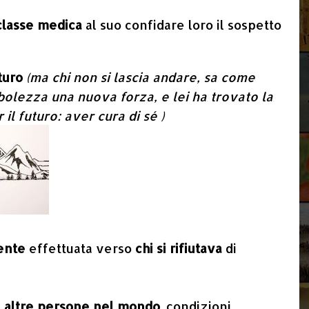
 classe medica
al suo confidare loro il sospetto
turo
(ma chi non si lascia andare, sa come
bolezza una nuova forza, e lei ha trovato la
il futuro: aver cura di sé )
tente
effettuata verso
chi si rifiutava
di
me altre persone nel mondo
, condizioni