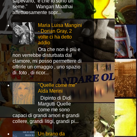
sapevano, è che io sono un
seme." Wangari Maathai
affettuosamente sopr...
Maria Luisa Mangini
- Dorian Gray, 2
volte ci ha detto
addio
Ora che non è più e
non verrebbe disturbata dal
clamore, mi posso permettere di
offrirle un omaggio , uno spazio
di foto , di ricor...
"Quelle come me"
Alda Merini
Dipinto di Didì
Margutti Quelle
come me sono
capaci di grandi amori e grandi
collere, grandi litigi, grandi pi...
Un brano da