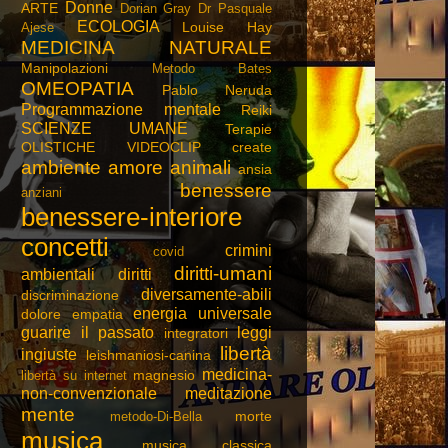
Donne
ARTE
Dorian Gray
Dr Pasquale
ECOLOGIA
Louise Hay
Ajese
MEDICINA NATURALE
Manipolazioni
Metodo Bates
OMEOPATIA
Pablo Neruda
Programmazione mentale
Reiki
SCIENZE UMANE
Terapie
OLISTICHE
VIDEOCLIP create
ambiente
amore
animali
ansia
benessere
anziani
benessere-interiore
concetti
crimini
covid
diritti-umani
ambientali
diritti
diversamente-abili
discriminazione
energia universale
dolore
empatia
guarire
il passato
leggi
integratori
libertà
ingiuste
leishmaniosi-canina
medicina-
magnesio
libertà su internet
non-convenzionale
meditazione
mente
morte
metodo-Di-Bella
musica
musica classica