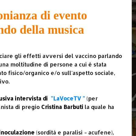
onianza di evento
ndo della musica
iare gli effetti avversi del vaccino parlando
 una moltitudine di persone a cui è stata
lato fisico/organico e/o sull'aspetto sociale,
tivo.
usiva intervista di
"LaVoceTV "
(per
ianista di pregio
Cristina Barbuti
la quale ha
inoculazione
(sordità e paralisi - acufene),