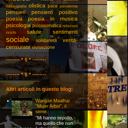
olistica
pace
naturopatia
pandemia
pensieri
pensiero positivo
poesia
poesia in musica
psicologia
psicosomatica
relazioni
salute
sentimenti
riciclo
sociale
verità-
solidarietà
censurate
vivisezione
-------- * § * --------
-------- * § * --------
Altri articoli in questo blog:
Wangari Maathai
"Mujer Arbol", il
seme.
"Mi hanno sepolto,
ma quello che non