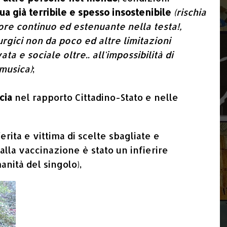
ua già terribile e spesso insostenibile
(rischia
ore continuo ed estenuante nella testa!,
urgici non da poco ed altre limitazioni
ata e sociale oltre.. all'impossibilità di
musica)
;
ucia
nel rapporto Cittadino-Stato e nelle
ferita e vittima di scelte sbagliate e
 alla vaccinazione è stato un infierire
anità del singolo),