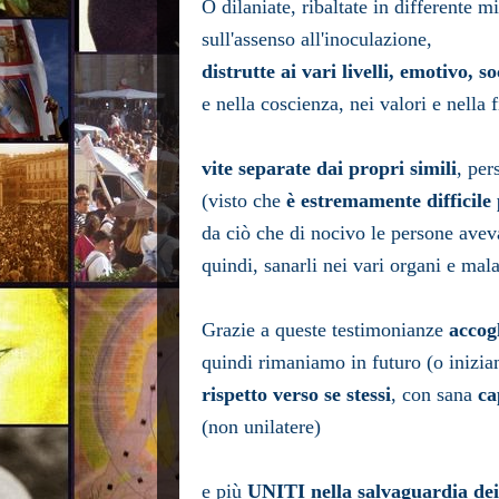
O dilaniate, ribaltate in differente m
sull'assenso all'inoculazione,
distrutte ai vari livelli, emotivo, so
e nella coscienza, nei valori e nella 
vite separate dai propri simili
, pe
(visto che
è estremamente difficile
da ciò che di nocivo le persone avev
quindi, sanarli nei vari organi e mala
Grazie a queste testimonianze
accog
quindi rimaniamo in
futuro
(o inizi
rispetto verso se stessi
,
con sana
ca
(non unilatere)
e più
UNITI nella salvaguardia dei 