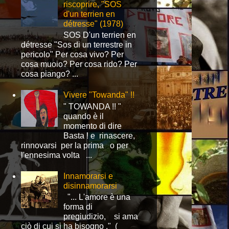
riscoprire, "SOS
d'un terrien en
détresse" (1978)
SOS D'un terrien en
détresse "Sos di un terrestre in
pericolo" Per cosa vivo? Per
cosa muoio? Per cosa rido? Per
cosa piango? ...
Vivere "Towanda" !!
" TOWANDA !! "
quando è il
momento di dire
Basta ! e rinascere,
rinnovarsi per la prima o per
l'ennesima volta ...
Innamorarsi e
disinnamorarsi
"... L'amore è una
forma di
pregiudizio, si ama
ciò di cui si ha bisogno ." (