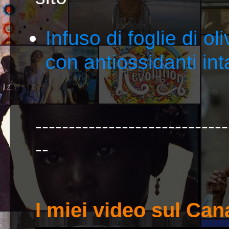
Infuso di foglie di ol
con antiossidanti inta
-----------------------------
--
I miei video sul Ca