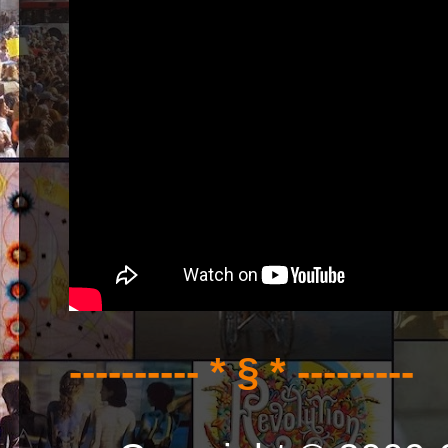
---------- * § * ---------