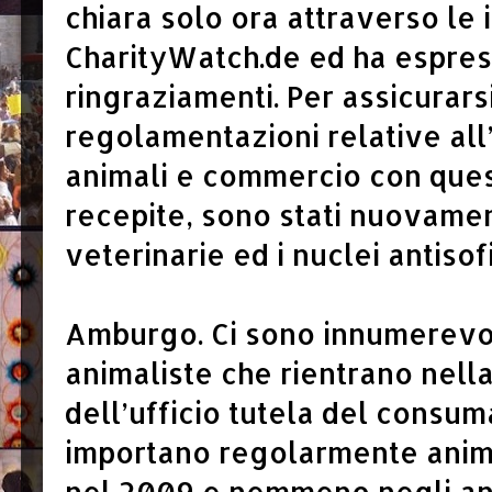
chiara solo ora attraverso le i
CharityWatch.de ed ha espress
ringraziamenti. Per assicurars
regolamentazioni relative all
animali e commercio con ques
recepite, sono stati nuovamen
veterinarie ed i nuclei antisof
Amburgo. Ci sono innumerevol
animaliste che rientrano nel
dell’ufficio tutela del consu
importano regolarmente anima
nel 2009 e nemmeno negli an