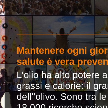
_________________
Mantenere ogni gior
salute è vera preve
L’olio ha alto potere 
grassi e calorie: il gr
dell'’olivo. Sono tra 
18.000 ricerche scient