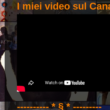
I miei video sul Ca
---------- * § * ---------